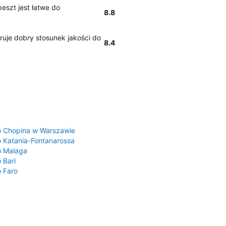
peszt jest łatwe do
8.8
uje dobry stosunek jakości do
8.4
a
o Chopina w Warszawie
o Katania-Fontanarossa
o Malaga
 Bari
o Faro