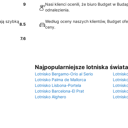
9
Nasi klienci ocenili, że biuro Budget w Buda
odnalezienia.
ają szybką
Według oceny naszych klientów, Budget ofer
8.5
ceny.
7.6
Najpopularniejsze lotniska świat
Lotnisko Bergamo-Orio al Serio
Lotnisk
Lotnisko Palma de Mallorca
Lotnisk
Lotnisko Lisbona-Portela
Lotnisk
Lotnisko Barcelona-El Prat
Lotnisko
Lotnisko Alghero
Lotnisk