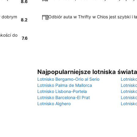
8.6
w dobrym
Odbiór auta w Thrifty w Chios jest szybki i ł
8.2
akości do
7.6
Najpopularniejsze lotniska świat
Lotnisko Bergamo-Orio al Serio
Lotnisk
Lotnisko Palma de Mallorca
Lotnisk
Lotnisko Lisbona-Portela
Lotnisk
Lotnisko Barcelona-El Prat
Lotnisko
Lotnisko Alghero
Lotnisk