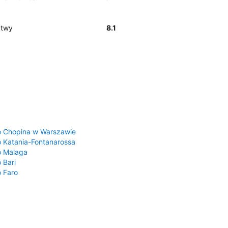
atwy
8.1
a
o Chopina w Warszawie
o Katania-Fontanarossa
o Malaga
 Bari
o Faro