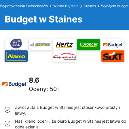
Wypożyczalnia Samochodów
Wielka Brytania
Staines
Wynajem Budget
Budget w Staines
8.6
Oceny
:
50+
Zwrot auta z Budget w Staines jest stosunkowo prosty i
łatwy.
Nasi klienci ocenili, że biuro Budget w Staines jest łatwe do
odnalezienia.