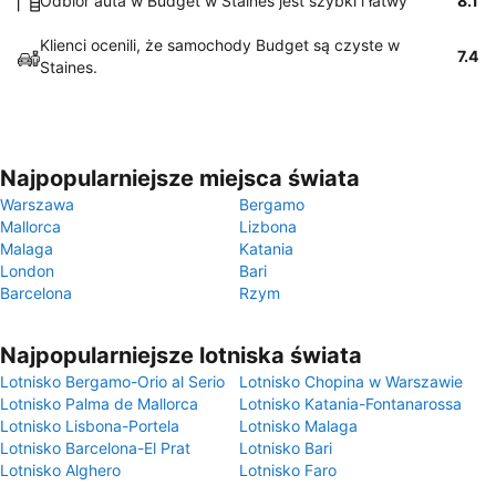
Odbiór auta w Budget w Staines jest szybki i łatwy
8.1
Klienci ocenili, że samochody Budget są czyste w
7.4
Staines.
Najpopularniejsze miejsca świata
Warszawa
Bergamo
Mallorca
Lizbona
Malaga
Katania
London
Bari
Barcelona
Rzym
Najpopularniejsze lotniska świata
Lotnisko Bergamo-Orio al Serio
Lotnisko Chopina w Warszawie
Lotnisko Palma de Mallorca
Lotnisko Katania-Fontanarossa
Lotnisko Lisbona-Portela
Lotnisko Malaga
Lotnisko Barcelona-El Prat
Lotnisko Bari
Lotnisko Alghero
Lotnisko Faro