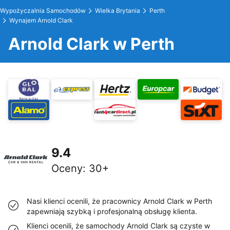
Wypożyczalnia Samochodów
Wielka Brytania
Perth
Wynajem Arnold Clark
Arnold Clark w Perth
9.4
Oceny
:
30+
Nasi klienci ocenili, że pracownicy Arnold Clark w Perth
zapewniają szybką i profesjonalną obsługę klienta.
Klienci ocenili, że samochody Arnold Clark są czyste w