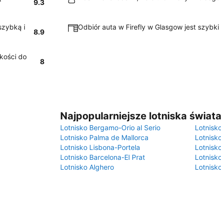
9.3
szybką i
Odbiór auta w Firefly w Glasgow jest szybki 
8.9
akości do
8
Najpopularniejsze lotniska świat
Lotnisko Bergamo-Orio al Serio
Lotnisk
Lotnisko Palma de Mallorca
Lotnisk
Lotnisko Lisbona-Portela
Lotnisk
Lotnisko Barcelona-El Prat
Lotnisko
Lotnisko Alghero
Lotnisk