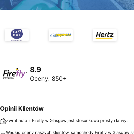
8.9
Oceny
:
850+
Opinii Klientów
Zwrot auta z Firefly w Glasgow jest stosunkowo prosty i łatwy.
Według oceny naszych klientów, samochody Firefly w Glasgow s