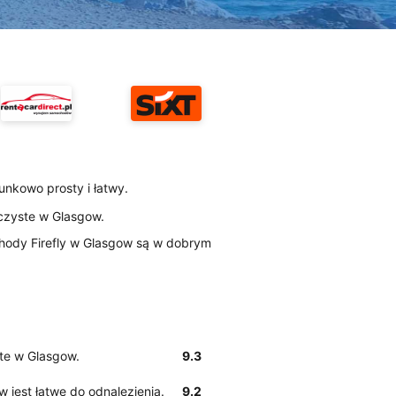
sunkowo prosty i łatwy.
ą czyste w Glasgow.
hody Firefly w Glasgow są w dobrym
ste w Glasgow.
9.3
ow jest łatwe do odnalezienia.
9.2