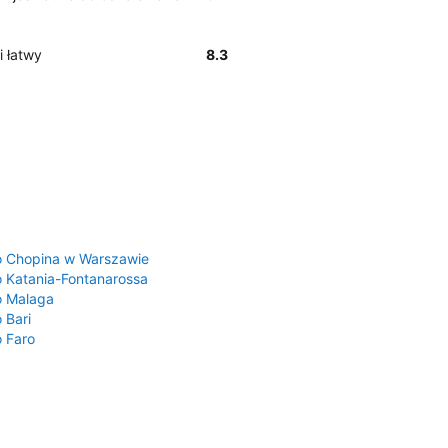
i łatwy
8.3
a
o Chopina w Warszawie
o Katania-Fontanarossa
o Malaga
 Bari
o Faro