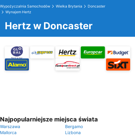
Wypożyczalnia Samochodów
Wielka Brytania
Doncaster
Wynajem Hertz
Hertz w Doncaster
Najpopularniejsze miejsca świata
Warszawa
Bergamo
Mallorca
Lizbona