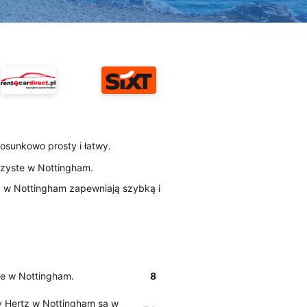
tosunkowo prosty i łatwy.
 czyste w Nottingham.
tz w Nottingham zapewniają szybką i
ste w Nottingham.
8
 Hertz w Nottingham są w