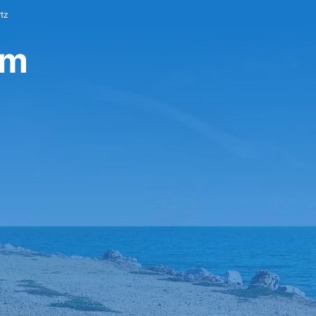
tz
am