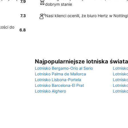
7.9
dobrym stanie
7.3
Nasi klienci ocenili, że biuro Hertz w Nottin
kości do
6.8
Najpopularniejsze lotniska świat
Lotnisko Bergamo-Orio al Serio
Lotnisk
Lotnisko Palma de Mallorca
Lotnisk
Lotnisko Lisbona-Portela
Lotnisk
Lotnisko Barcelona-El Prat
Lotnisko
Lotnisko Alghero
Lotnisk