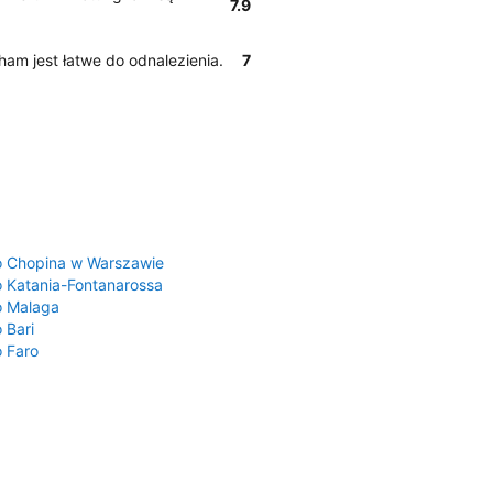
7.9
gham jest łatwe do odnalezienia.
7
a
o Chopina w Warszawie
o Katania-Fontanarossa
o Malaga
 Bari
o Faro