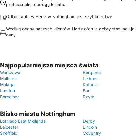
profesjonalną obsługę klienta.
Odbiór auta w Hertz w Nottingham jest szybki i łatwy
Według oceny naszych klientów, Hertz oferuje dobry stosunek ja
ceny.
Najpopularniejsze miejsca świata
Warszawa
Bergamo
Mallorca
Lizbona
Malaga
Katania
London
Bari
Barcelona
Rzym
Blisko miasta Nottingham
Lotnisko East Midlands
Derby
Leicester
Lincoln
Sheffield
Coventry