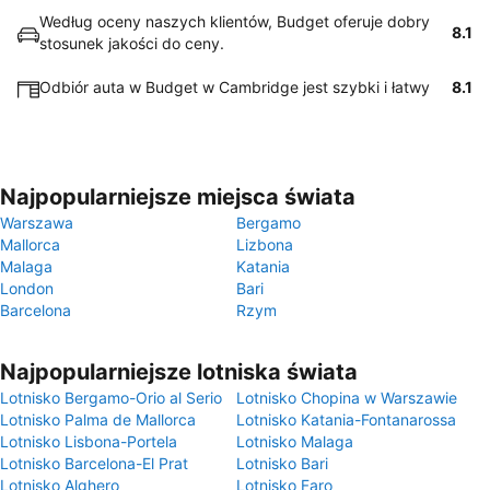
Według oceny naszych klientów, Budget oferuje dobry
8.1
stosunek jakości do ceny.
Odbiór auta w Budget w Cambridge jest szybki i łatwy
8.1
Najpopularniejsze miejsca świata
Warszawa
Bergamo
Mallorca
Lizbona
Malaga
Katania
London
Bari
Barcelona
Rzym
Najpopularniejsze lotniska świata
Lotnisko Bergamo-Orio al Serio
Lotnisko Chopina w Warszawie
Lotnisko Palma de Mallorca
Lotnisko Katania-Fontanarossa
Lotnisko Lisbona-Portela
Lotnisko Malaga
Lotnisko Barcelona-El Prat
Lotnisko Bari
Lotnisko Alghero
Lotnisko Faro