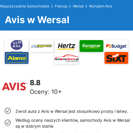
Wypożyczalnia Samochodów
Francja
Wersal
Wynajem Avis
Avis w Wersal
8.8
Oceny
:
10+
Zwrot auta z Avis w Wersal jest stosunkowo prosty i łatwy.
Według oceny naszych klientów, samochody Avis w Wersal
są w dobrym stanie