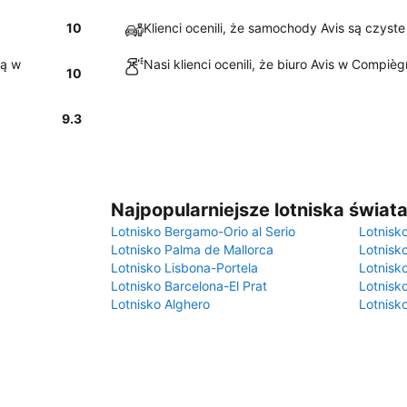
10
Klienci ocenili, że samochody Avis są czys
są w
Nasi klienci ocenili, że biuro Avis w Compièg
10
9.3
Najpopularniejsze lotniska świat
Lotnisko Bergamo-Orio al Serio
Lotnisk
Lotnisko Palma de Mallorca
Lotnisk
Lotnisko Lisbona-Portela
Lotnisk
Lotnisko Barcelona-El Prat
Lotnisko
Lotnisko Alghero
Lotnisk