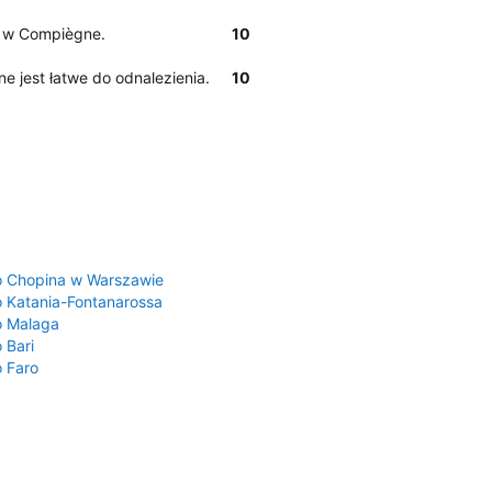
te w Compiègne.
10
ne jest łatwe do odnalezienia.
10
a
o Chopina w Warszawie
o Katania-Fontanarossa
o Malaga
 Bari
o Faro