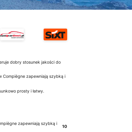
eruje dobry stosunek jakości do
is w Compiègne zapewniają szybką i
sunkowo prosty i łatwy.
Compiègne zapewniają szybką i
10