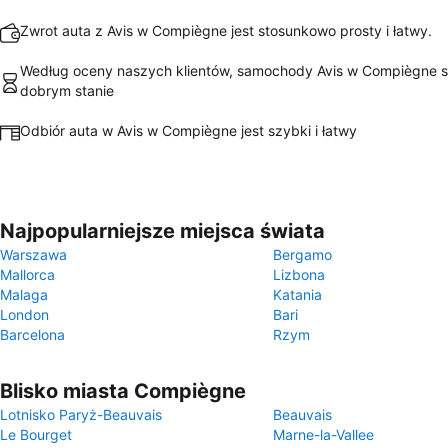
Zwrot auta z Avis w Compiègne jest stosunkowo prosty i łatwy.
Według oceny naszych klientów, samochody Avis w Compiègne 
dobrym stanie
Odbiór auta w Avis w Compiègne jest szybki i łatwy
Najpopularniejsze miejsca świata
Warszawa
Bergamo
Mallorca
Lizbona
Malaga
Katania
London
Bari
Barcelona
Rzym
Blisko miasta Compiègne
Lotnisko Paryż-Beauvais
Beauvais
Le Bourget
Marne-la-Vallee