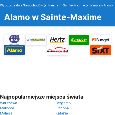
Wypożyczalnia Samochodów
Francja
Sainte-Maxime
Wynajem Alamo
Alamo w Sainte-Maxime
Najpopularniejsze miejsca świata
Warszawa
Bergamo
Mallorca
Lizbona
Malaga
Katania