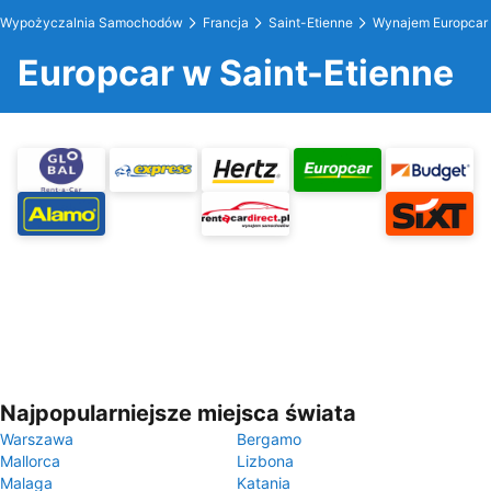
Wypożyczalnia Samochodów
Francja
Saint-Etienne
Wynajem Europcar
Europcar w Saint-Etienne
Najpopularniejsze miejsca świata
Warszawa
Bergamo
Mallorca
Lizbona
Malaga
Katania