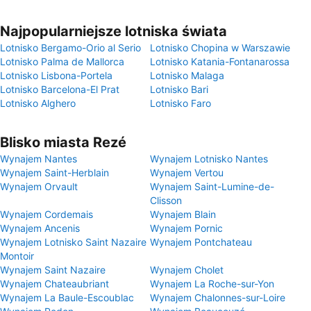
Najpopularniejsze lotniska świata
Lotnisko Bergamo-Orio al Serio
Lotnisko Chopina w Warszawie
Lotnisko Palma de Mallorca
Lotnisko Katania-Fontanarossa
Lotnisko Lisbona-Portela
Lotnisko Malaga
Lotnisko Barcelona-El Prat
Lotnisko Bari
Lotnisko Alghero
Lotnisko Faro
Blisko miasta Rezé
Wynajem Nantes
Wynajem Lotnisko Nantes
Wynajem Saint-Herblain
Wynajem Vertou
Wynajem Orvault
Wynajem Saint-Lumine-de-
Clisson
Wynajem Cordemais
Wynajem Blain
Wynajem Ancenis
Wynajem Pornic
Wynajem Lotnisko Saint Nazaire
Wynajem Pontchateau
Montoir
Wynajem Saint Nazaire
Wynajem Cholet
Wynajem Chateaubriant
Wynajem La Roche-sur-Yon
Wynajem La Baule-Escoublac
Wynajem Chalonnes-sur-Loire