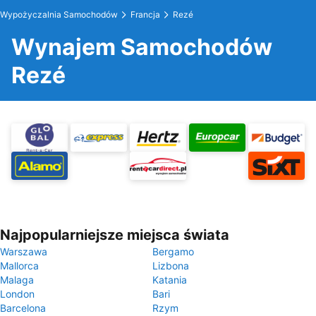
Wypożyczalnia Samochodów
Francja
Rezé
Wynajem Samochodów
Rezé
Najpopularniejsze miejsca świata
Warszawa
Bergamo
Mallorca
Lizbona
Malaga
Katania
London
Bari
Barcelona
Rzym