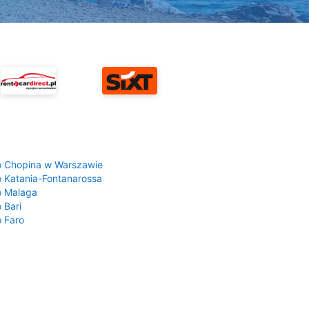
a
o Chopina w Warszawie
o Katania-Fontanarossa
o Malaga
 Bari
o Faro