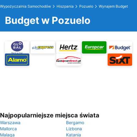
Wypożyczalnia Samochodów
Hiszpania
Pozuelo
Wynajem Budget
Budget w Pozuelo
Najpopularniejsze miejsca świata
Warszawa
Bergamo
Mallorca
Lizbona
Malaga
Katania