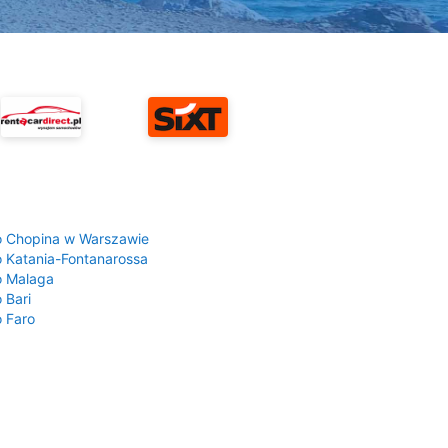
a
o Chopina w Warszawie
o Katania-Fontanarossa
o Malaga
 Bari
o Faro