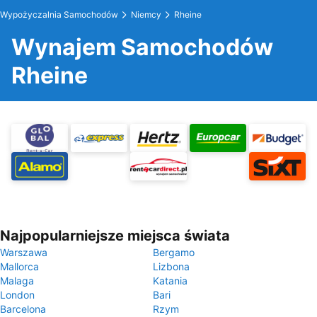
Wypożyczalnia Samochodów
Niemcy
Rheine
Wynajem Samochodów
Rheine
Najpopularniejsze miejsca świata
Warszawa
Bergamo
Mallorca
Lizbona
Malaga
Katania
London
Bari
Barcelona
Rzym