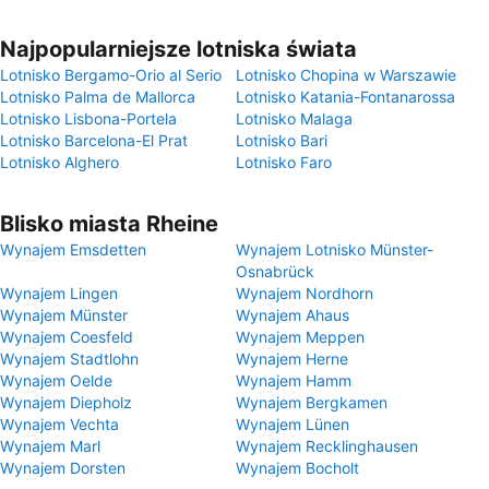
Najpopularniejsze lotniska świata
Lotnisko Bergamo-Orio al Serio
Lotnisko Chopina w Warszawie
Lotnisko Palma de Mallorca
Lotnisko Katania-Fontanarossa
Lotnisko Lisbona-Portela
Lotnisko Malaga
Lotnisko Barcelona-El Prat
Lotnisko Bari
Lotnisko Alghero
Lotnisko Faro
Blisko miasta Rheine
Wynajem Emsdetten
Wynajem Lotnisko Münster-
Osnabrück
Wynajem Lingen
Wynajem Nordhorn
Wynajem Münster
Wynajem Ahaus
Wynajem Coesfeld
Wynajem Meppen
Wynajem Stadtlohn
Wynajem Herne
Wynajem Oelde
Wynajem Hamm
Wynajem Diepholz
Wynajem Bergkamen
Wynajem Vechta
Wynajem Lünen
Wynajem Marl
Wynajem Recklinghausen
Wynajem Dorsten
Wynajem Bocholt