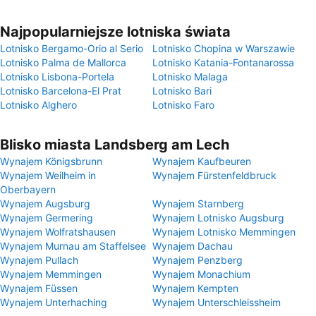
Najpopularniejsze lotniska świata
Lotnisko Bergamo-Orio al Serio
Lotnisko Chopina w Warszawie
Lotnisko Palma de Mallorca
Lotnisko Katania-Fontanarossa
Lotnisko Lisbona-Portela
Lotnisko Malaga
Lotnisko Barcelona-El Prat
Lotnisko Bari
Lotnisko Alghero
Lotnisko Faro
Blisko miasta Landsberg am Lech
Wynajem Königsbrunn
Wynajem Kaufbeuren
Wynajem Weilheim in
Wynajem Fürstenfeldbruck
Oberbayern
Wynajem Augsburg
Wynajem Starnberg
Wynajem Germering
Wynajem Lotnisko Augsburg
Wynajem Wolfratshausen
Wynajem Lotnisko Memmingen
Wynajem Murnau am Staffelsee
Wynajem Dachau
Wynajem Pullach
Wynajem Penzberg
Wynajem Memmingen
Wynajem Monachium
Wynajem Füssen
Wynajem Kempten
Wynajem Unterhaching
Wynajem Unterschleissheim