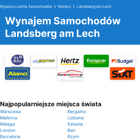
Wypożyczalnia Samochodów
Niemcy
Landsberg am Lech
Wynajem Samochodów
Landsberg am Lech
Najpopularniejsze miejsca świata
Warszawa
Bergamo
Mallorca
Lizbona
Malaga
Katania
London
Bari
Barcelona
Rzym