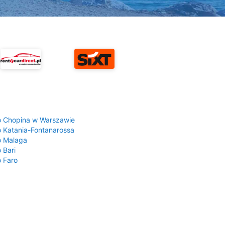
a
o Chopina w Warszawie
o Katania-Fontanarossa
o Malaga
 Bari
o Faro