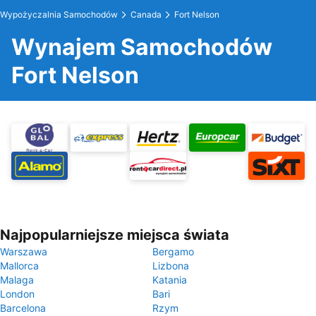
Wypożyczalnia Samochodów
Canada
Fort Nelson
Wynajem Samochodów
Fort Nelson
Najpopularniejsze miejsca świata
Warszawa
Bergamo
Mallorca
Lizbona
Malaga
Katania
London
Bari
Barcelona
Rzym