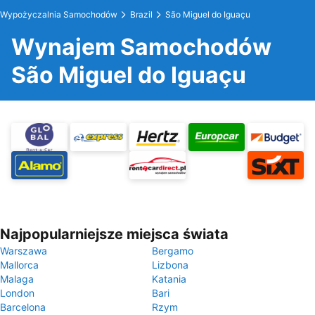
Wypożyczalnia Samochodów
Brazil
São Miguel do Iguaçu
Wynajem Samochodów
São Miguel do Iguaçu
Najpopularniejsze miejsca świata
Warszawa
Bergamo
Mallorca
Lizbona
Malaga
Katania
London
Bari
Barcelona
Rzym