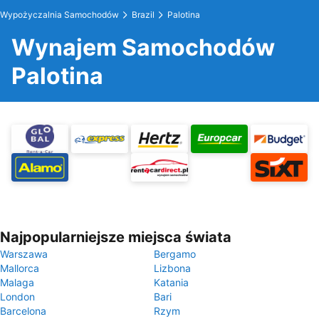
Wypożyczalnia Samochodów
Brazil
Palotina
Wynajem Samochodów
Palotina
Najpopularniejsze miejsca świata
Warszawa
Bergamo
Mallorca
Lizbona
Malaga
Katania
London
Bari
Barcelona
Rzym