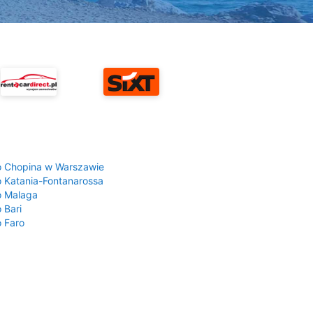
a
o Chopina w Warszawie
o Katania-Fontanarossa
o Malaga
 Bari
o Faro