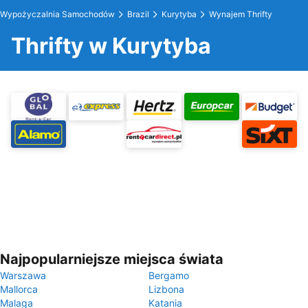
Wypożyczalnia Samochodów
Brazil
Kurytyba
Wynajem Thrifty
Thrifty w Kurytyba
Najpopularniejsze miejsca świata
Warszawa
Bergamo
Mallorca
Lizbona
Malaga
Katania