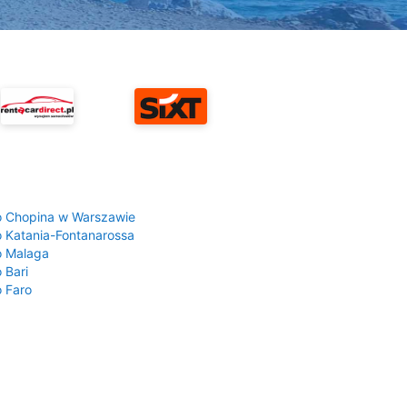
a
o Chopina w Warszawie
o Katania-Fontanarossa
o Malaga
 Bari
o Faro