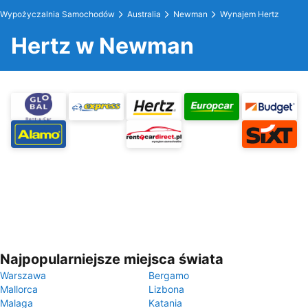
Wypożyczalnia Samochodów
Australia
Newman
Wynajem Hertz
Hertz w Newman
Najpopularniejsze miejsca świata
Warszawa
Bergamo
Mallorca
Lizbona
Malaga
Katania