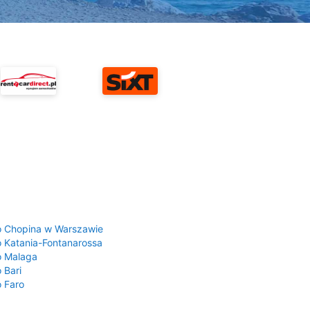
a
o Chopina w Warszawie
o Katania-Fontanarossa
o Malaga
 Bari
o Faro