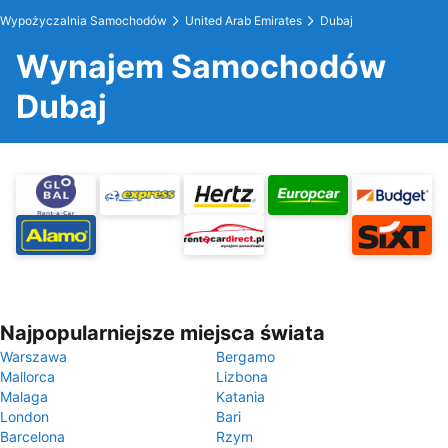
Wypożyczalnia Samochodów
United Arab Emirates
Dubaj
Wynajem Samochodów
Dubaj
Najpopularniejsze miejsca świata
Warszawa
Bergamo
Mallorca
Lizbona
Malaga
Katania
London
Bari
Barcelona
Rzym