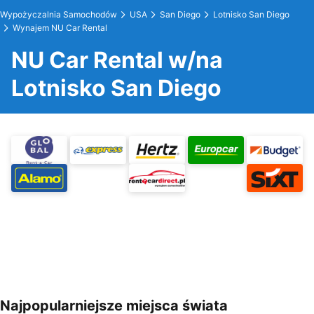
Wypożyczalnia Samochodów
USA
San Diego
Lotnisko San Diego
Wynajem NU Car Rental
NU Car Rental w/na
Lotnisko San Diego
Najpopularniejsze miejsca świata