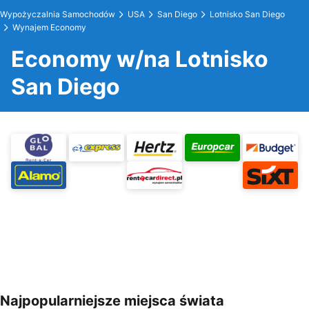
Wypożyczalnia Samochodów
USA
San Diego
Lotnisko San Diego
Wynajem Economy
Economy w/na Lotnisko
San Diego
Najpopularniejsze miejsca świata