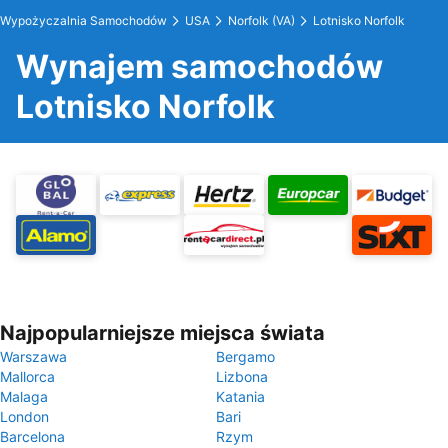
Wypożyczalnia Samochodów
USA
Norfolk (VA)
Lotnisko Norfolk
Wynajem samochodów
Lotnisko Norfolk
Najpopularniejsze miejsca świata
Warszawa
Bergamo
Mallorca
Lizbona
Malaga
Katania
London
Bari
Barcelona
Rzym