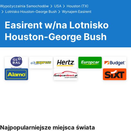
Wypożyczalnia Samochodów
USA
Houston (TX)
Lotnisko Houston-George Bush
Wynajem Easirent
Easirent w/na Lotnisko
Houston-George Bush
Najpopularniejsze miejsca świata