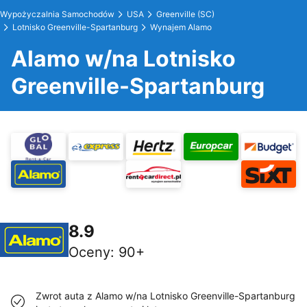
Wypożyczalnia Samochodów
USA
Greenville (SC)
Lotnisko Greenville-Spartanburg
Wynajem Alamo
Alamo w/na Lotnisko
Greenville-Spartanburg
8.9
Oceny
:
90+
Zwrot auta z Alamo w/na Lotnisko Greenville-Spartanburg