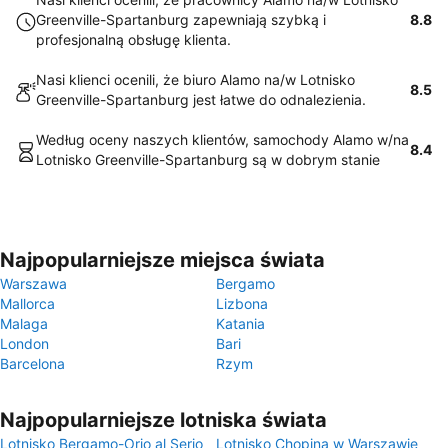
Greenville-Spartanburg zapewniają szybką i
8.8
profesjonalną obsługę klienta.
Nasi klienci ocenili, że biuro Alamo na/w Lotnisko
8.5
Greenville-Spartanburg jest łatwe do odnalezienia.
Według oceny naszych klientów, samochody Alamo w/na
8.4
Lotnisko Greenville-Spartanburg są w dobrym stanie
Najpopularniejsze miejsca świata
Warszawa
Bergamo
Mallorca
Lizbona
Malaga
Katania
London
Bari
Barcelona
Rzym
Najpopularniejsze lotniska świata
Lotnisko Bergamo-Orio al Serio
Lotnisko Chopina w Warszawie