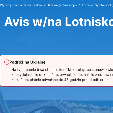
Wypożyczalnia Samochodów
Ukraine
Simferopol
Lotnisko Symferopol
Avis w/na Lotnisk
Podróż na Ukrainę
Na tym terenie trwa obecnie konflikt zbrojny, co stanowi z
zdecydujesz się dokonać rezerwacji, zapoznaj się z odpow
zostać bezpłatnie odwołane do 48 godzin przed odbiorem.