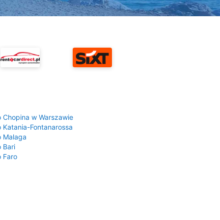
a
o Chopina w Warszawie
o Katania-Fontanarossa
o Malaga
 Bari
o Faro