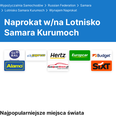
Wypożyczalnia Samochodów
Russian Federation
Samara
Lotnisko Samara Kurumoch
Wynajem Naprokat
Naprokat w/na Lotnisko
Samara Kurumoch
Najpopularniejsze miejsca świata