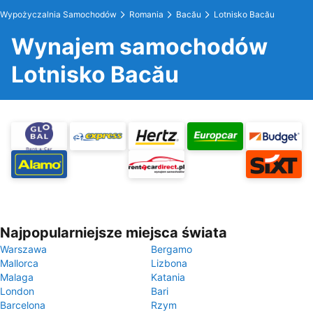
Wypożyczalnia Samochodów
Romania
Bacău
Lotnisko Bacău
Wynajem samochodów
Lotnisko Bacău
Najpopularniejsze miejsca świata
Warszawa
Bergamo
Mallorca
Lizbona
Malaga
Katania
London
Bari
Barcelona
Rzym