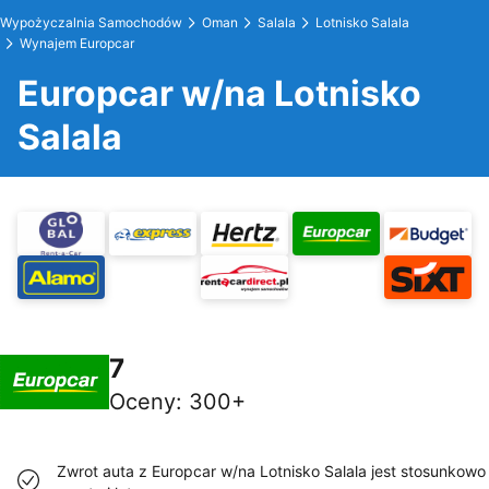
Wypożyczalnia Samochodów
Oman
Salala
Lotnisko Salala
Wynajem Europcar
Europcar w/na Lotnisko
Salala
7
Oceny
:
300+
Zwrot auta z Europcar w/na Lotnisko Salala jest stosunkowo