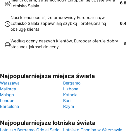
6.8
Lotnisko Salala.
Nasi klienci ocenili, że pracownicy Europcar na/w
Lotnisko Salala zapewniają szybką i profesjonalną
6.4
obsługę klienta.
Według oceny naszych klientów, Europcar oferuje dobry
6
stosunek jakości do ceny.
Najpopularniejsze miejsca świata
Warszawa
Bergamo
Mallorca
Lizbona
Malaga
Katania
London
Bari
Barcelona
Rzym
Najpopularniejsze lotniska świata
Lotnisko Bergamo-Orio al Serio
Lotnisko Chopina w Warszawie