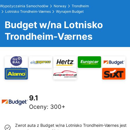
Wypożyczalnia Samochodów
Norway
Trondheim
Lotnisko Trondheim-Værnes
Wynajem Budget
Budget w/na Lotnisko
Trondheim-Værnes
9.1
Oceny
:
300+
Zwrot auta z Budget w/na Lotnisko Trondheim-Værnes jest