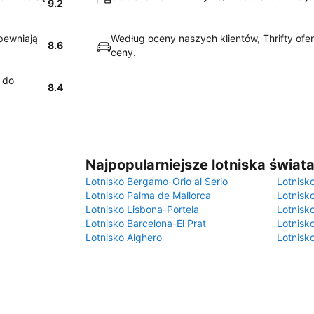
9.2
apewniają
Według oceny naszych klientów, Thrifty ofer
8.6
ceny.
e do
8.4
Najpopularniejsze lotniska świat
Lotnisko Bergamo-Orio al Serio
Lotnisk
Lotnisko Palma de Mallorca
Lotnisk
Lotnisko Lisbona-Portela
Lotnisk
Lotnisko Barcelona-El Prat
Lotnisko
Lotnisko Alghero
Lotnisk