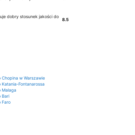
uje dobry stosunek jakości do
8.5
a
o Chopina w Warszawie
o Katania-Fontanarossa
o Malaga
 Bari
o Faro