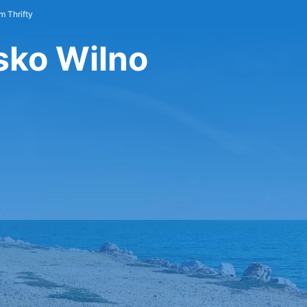
 Thrifty
sko Wilno