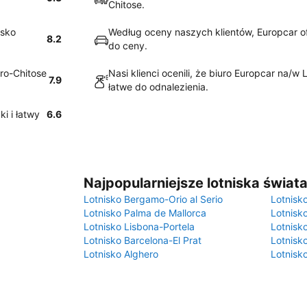
Chitose.
isko
Według oceny naszych klientów, Europcar of
8.2
do ceny.
oro-Chitose
Nasi klienci ocenili, że biuro Europcar na/w
7.9
łatwe do odnalezienia.
i i łatwy
6.6
Najpopularniejsze lotniska świat
Lotnisko Bergamo-Orio al Serio
Lotnisk
Lotnisko Palma de Mallorca
Lotnisk
Lotnisko Lisbona-Portela
Lotnisk
Lotnisko Barcelona-El Prat
Lotnisko
Lotnisko Alghero
Lotnisk