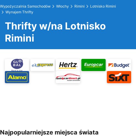
Wypożyczalnia Samochodów
Włochy
Rimini
Lotnisko Rimini
Wynajem Thrifty
Thrifty w/na Lotnisko
Rimini
Najpopularniejsze miejsca świata