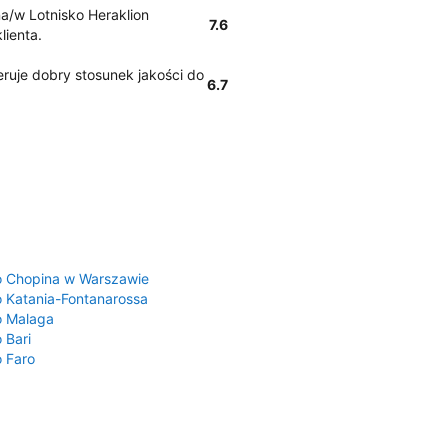
na/w Lotnisko Heraklion
7.6
lienta.
ruje dobry stosunek jakości do
6.7
a
o Chopina w Warszawie
o Katania-Fontanarossa
o Malaga
 Bari
o Faro