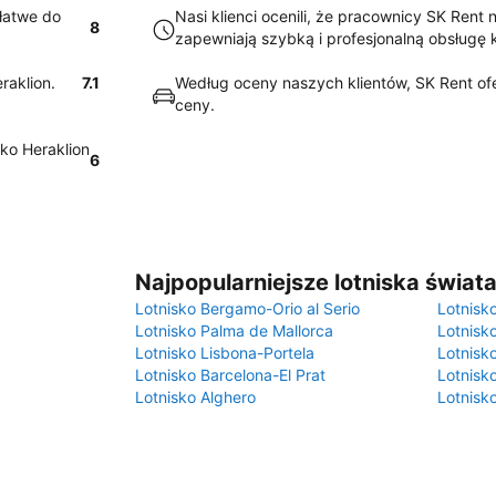
 łatwe do
Nasi klienci ocenili, że pracownicy SK Rent 
8
zapewniają szybką i profesjonalną obsługę k
raklion.
7.1
Według oceny naszych klientów, SK Rent ofe
ceny.
ko Heraklion
6
Najpopularniejsze lotniska świat
Lotnisko Bergamo-Orio al Serio
Lotnisk
Lotnisko Palma de Mallorca
Lotnisk
Lotnisko Lisbona-Portela
Lotnisk
Lotnisko Barcelona-El Prat
Lotnisko
Lotnisko Alghero
Lotnisk