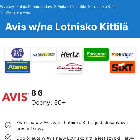
Wypożyczalnia Samochodów
Finland
Kittila
Lotnisko Kittilä
Wynajem Avis
Avis w/na Lotnisko Kittilä
8.6
Oceny
:
50+
Zwrot auta z Avis w/na Lotnisko Kittilä jest stosunkowo
prosty i łatwy.
Odbiór auta w Avis na/w Lotnisko Kittilä jest szybki i łatwy