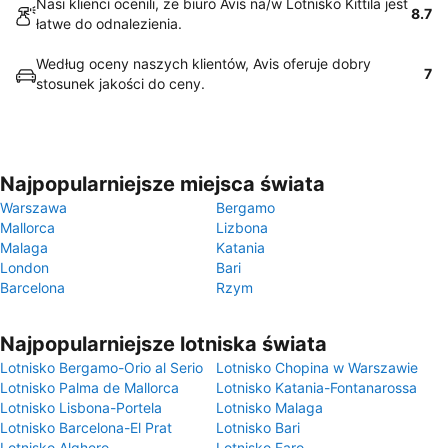
Nasi klienci ocenili, że biuro Avis na/w Lotnisko Kittilä jest
8.7
łatwe do odnalezienia.
Według oceny naszych klientów, Avis oferuje dobry
7
stosunek jakości do ceny.
Najpopularniejsze miejsca świata
Warszawa
Bergamo
Mallorca
Lizbona
Malaga
Katania
London
Bari
Barcelona
Rzym
Najpopularniejsze lotniska świata
Lotnisko Bergamo-Orio al Serio
Lotnisko Chopina w Warszawie
Lotnisko Palma de Mallorca
Lotnisko Katania-Fontanarossa
Lotnisko Lisbona-Portela
Lotnisko Malaga
Lotnisko Barcelona-El Prat
Lotnisko Bari
Lotnisko Alghero
Lotnisko Faro