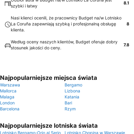
8.1
szybki i łatwy
Nasi klienci ocenili, że pracownicy Budget na/w Lotnisko
La Coruña zapewniają szybką i profesjonalną obsługę
8
klienta.
Według oceny naszych klientów, Budget oferuje dobry
7.8
stosunek jakości do ceny.
Najpopularniejsze miejsca świata
Warszawa
Bergamo
Mallorca
Lizbona
Malaga
Katania
London
Bari
Barcelona
Rzym
Najpopularniejsze lotniska świata
Lotnisko Bergamo-Orio al Serio
Lotnisko Chopina w Warszawie