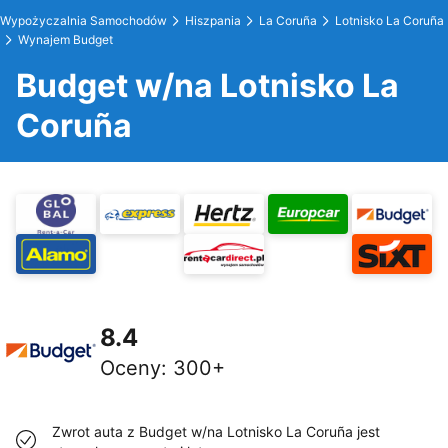
Wypożyczalnia Samochodów
Hiszpania
La Coruña
Lotnisko La Coruña
Wynajem Budget
Budget w/na Lotnisko La
Coruña
8.4
Oceny
:
300+
Zwrot auta z Budget w/na Lotnisko La Coruña jest