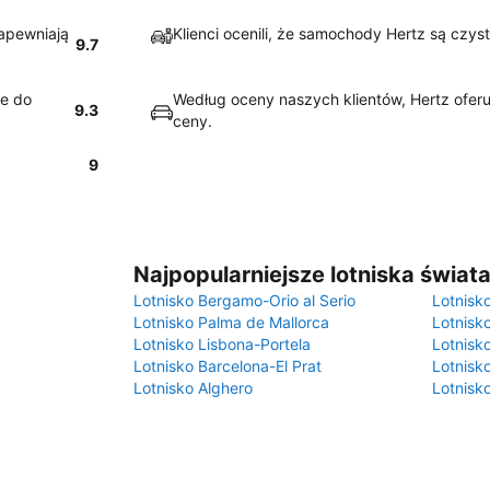
zapewniają
Klienci ocenili, że samochody Hertz są czys
9.7
we do
Według oceny naszych klientów, Hertz oferu
9.3
ceny.
9
Najpopularniejsze lotniska świat
Lotnisko Bergamo-Orio al Serio
Lotnisk
Lotnisko Palma de Mallorca
Lotnisk
Lotnisko Lisbona-Portela
Lotnisk
Lotnisko Barcelona-El Prat
Lotnisko
Lotnisko Alghero
Lotnisk