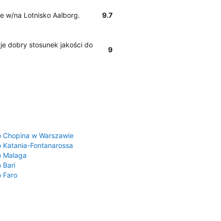
te w/na Lotnisko Aalborg.
9.7
je dobry stosunek jakości do
9
a
o Chopina w Warszawie
o Katania-Fontanarossa
o Malaga
 Bari
o Faro