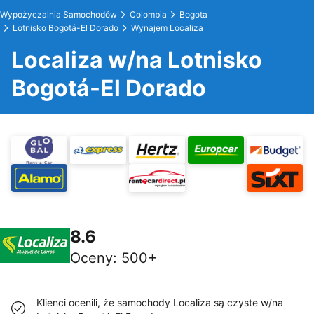
Wypożyczalnia Samochodów
Colombia
Bogota
Lotnisko Bogotá-El Dorado
Wynajem Localiza
Localiza w/na Lotnisko
Bogotá-El Dorado
8.6
Oceny
:
500+
Klienci ocenili, że samochody Localiza są czyste w/na