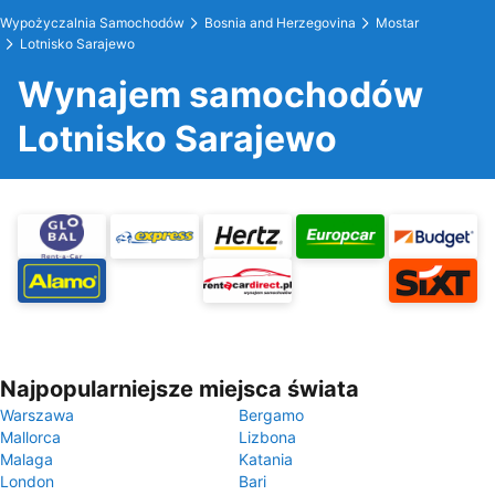
Wypożyczalnia Samochodów
Bosnia and Herzegovina
Mostar
Lotnisko Sarajewo
Wynajem samochodów
Lotnisko Sarajewo
Najpopularniejsze miejsca świata
Warszawa
Bergamo
Mallorca
Lizbona
Malaga
Katania
London
Bari