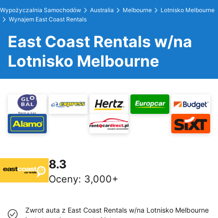
Wypożyczalnia Samochodów
Australia
Melbourne
Lotnisko Melbourne
Wynajem East Coast Rentals
East Coast Rentals w/na
Lotnisko Melbourne
8.3
Oceny
:
3,000+
Zwrot auta z East Coast Rentals w/na Lotnisko Melbourne