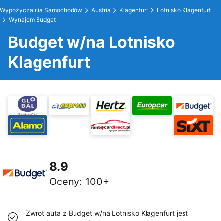
Wypożyczalnia Samochodów
Austria
Klagenfurt
Lotnisko Klagenfurt
Wynajem Budget
Budget w/na Lotnisko
Klagenfurt
8.9
Oceny
:
100+
Zwrot auta z Budget w/na Lotnisko Klagenfurt jest